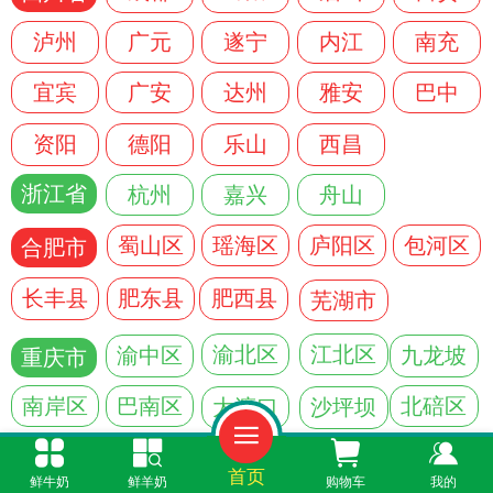
泸州
广元
遂宁
内江
南充
宜宾
广安
达州
雅安
巴中
资阳
德阳
乐山
西昌
浙江省
杭州
嘉兴
舟山
蜀山区
瑶海区
庐阳区
包河区
合肥市
长丰县
肥东县
肥西县
芜湖市
渝北区
江北区
渝中区
九龙坡
重庆市
南岸区
巴南区
北碚区
大渡口
沙坪坝
万州区
永川区
大足区
江津区
合川区
首页
鲜牛奶
鲜羊奶
购物车
我的