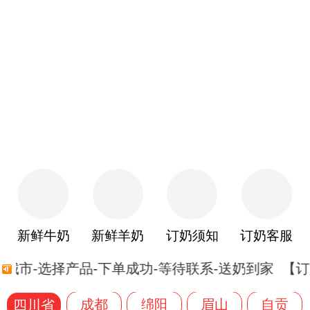
新鲜牛奶
新鲜羊奶
订奶须知
订奶客服
城市-选择产品-下单成功-等待联系-送奶到家
【订
成都
绵阳
眉山
自贡
四川省