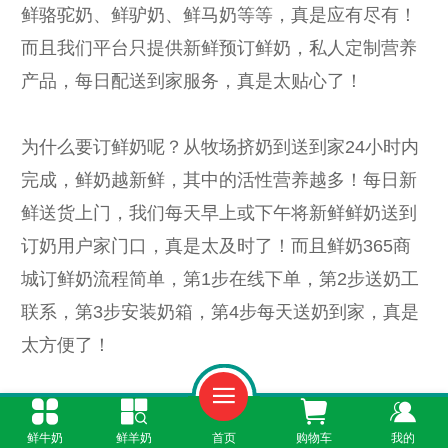
鲜骆驼奶、鲜驴奶、鲜马奶等等，真是应有尽有！
而且我们平台只提供新鲜预订鲜奶，私人定制营养
产品，每日配送到家服务，真是太贴心了！
为什么要订鲜奶呢？从牧场挤奶到送到家24小时内
完成，鲜奶越新鲜，其中的活性营养越多！每日新
鲜送货上门，我们每天早上或下午将新鲜鲜奶送到
订奶用户家门口，真是太及时了！而且鲜奶365商
城订鲜奶流程简单，第1步在线下单，第2步送奶工
联系，第3步安装奶箱，第4步每天送奶到家，真是
太方便了！
订鲜奶还有哪些好处呢？除了新鲜、方便之外，价
鲜牛奶
鲜羊奶
首页
购物车
我的
格也合理！鲜牛奶订购一个月起，价格为150-300