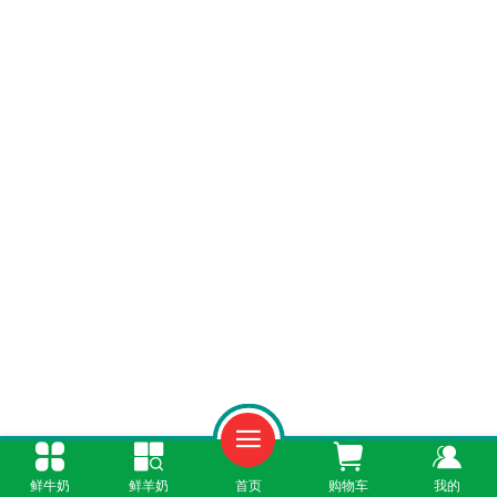
一、鲜羊奶的营养短板：与婴幼儿需求的错
鲜牛奶
鲜羊奶
首页
购物车
我的