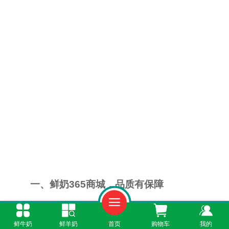
一、鲜奶365商城，品质有保障
鲜奶365商城专注于提供优质的鲜羊奶及贴
鲜牛奶
鲜羊奶
首页
购物车
我的