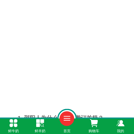
1. 邵阳人为什么开始抢着订羊奶？
鲜牛奶
鲜羊奶
首页
购物车
我的