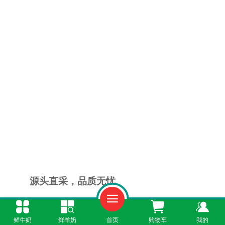
源头直采，品质无忧
广州鲜羊奶订购配送中心与多个优质牧场建
鲜牛奶
鲜羊奶
首页
购物车
我的