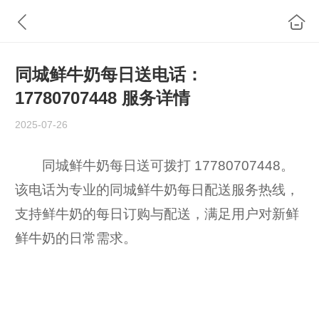
同城鲜牛奶每日送电话：
17780707448 服务详情
2025-07-26
同城鲜牛奶每日送可拨打 17780707448。
该电话为专业的同城鲜牛奶每日配送服务热线，
支持鲜牛奶的每日订购与配送，满足用户对新鲜
鲜牛奶的日常需求。