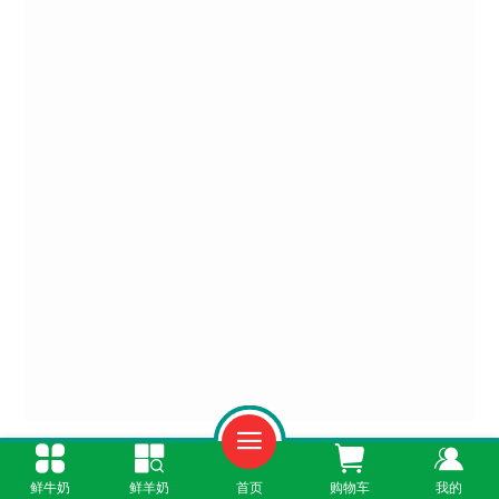
一、全产业链严格管控，保障每一滴鲜奶的纯净
鲜牛奶
鲜羊奶
首页
购物车
我的