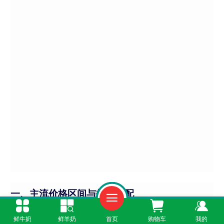
一、主流价格区间与规格匹配
根据中国乳制品工业协会2025年第二季度监测数
鲜牛奶
鲜羊奶
首页
购物车
我的