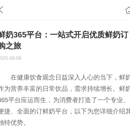
鲜奶365平台：一站式开启优质鲜奶订
购之旅
2025-08-06
在健康饮食观念日益深入人心的当下，鲜
作为营养丰富的日常饮品，需求持续增长。鲜
365平台应运而生，为消费者打造了一个专业、
便捷、全面的订鲜奶平台，以下为您详细介绍
独特优势。