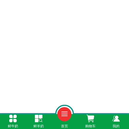
一、价格构成：一瓶5元左右的成本拆解
鲜牛奶
鲜羊奶
首页
购物车
我的