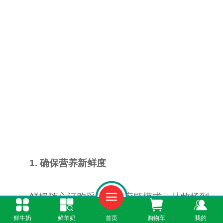
1. 确保营养新鲜度
鲜奶随心订购采用短供应链模式，从牧场到
用户手中的时间大大缩短。相比超市购买的乳制
鲜牛奶
鲜羊奶
首页
购物车
我的