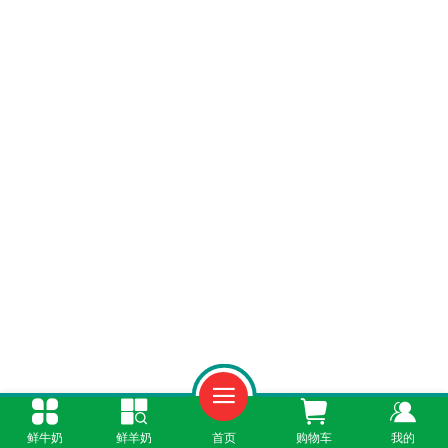
一、全产业链品控，源头保障安全
鲜牛奶
鲜羊奶
首页
购物车
我的