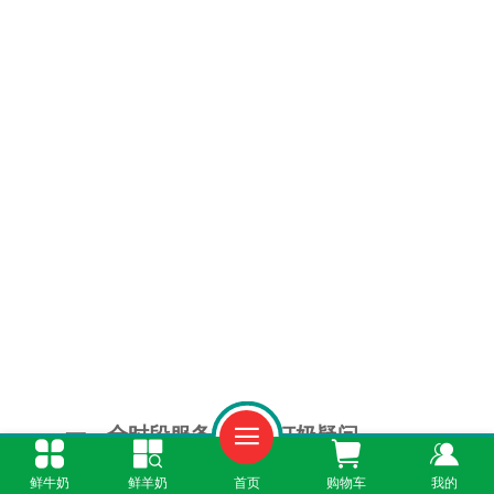
一、全时段服务，解答订奶疑问
鲜牛奶
鲜羊奶
首页
购物车
我的