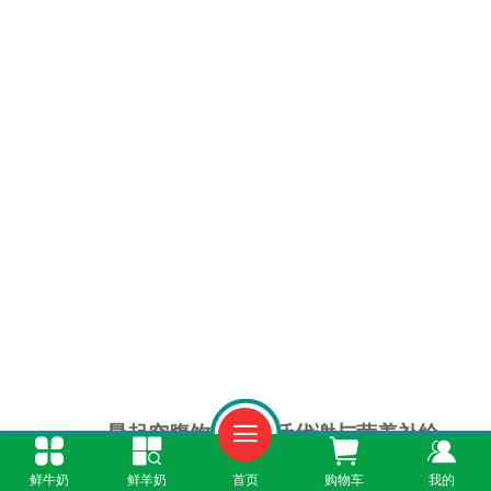
一、晨起空腹饮用：激活代谢与营养补给
鲜牛奶
鲜羊奶
首页
购物车
我的