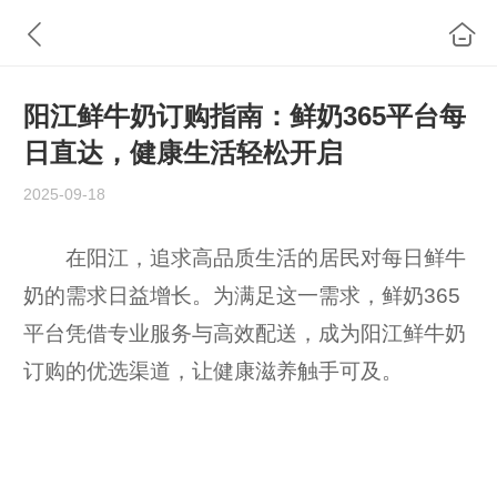
阳江鲜牛奶订购指南：鲜奶365平台每
日直达，健康生活轻松开启
2025-09-18
在阳江，追求高品质生活的居民对每日鲜牛
奶的需求日益增长。为满足这一需求，鲜奶365
平台凭借专业服务与高效配送，成为阳江鲜牛奶
订购的优选渠道，让健康滋养触手可及。