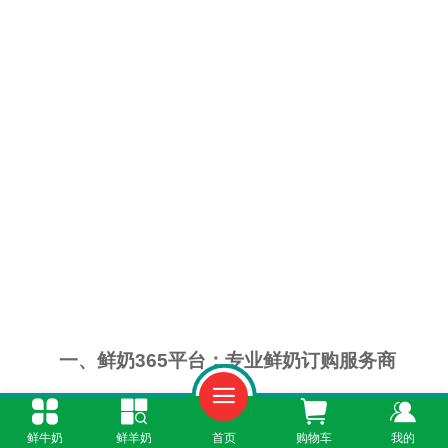
一、鲜奶365平台：专业鲜奶订购服务商
鲜奶365平台是一家专注于鲜奶产品的线上
鲜牛奶
鲜羊奶
首页
购物车
我的