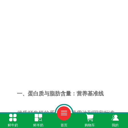
一、蛋白质与脂肪含量：营养基准线
优质鲜牛奶的蛋白质含量需达到国家标准
（≥2.9g/100ml），脂肪含量则应≥3.1g/100ml。
鲜牛奶
鲜羊奶
首页
购物车
我的