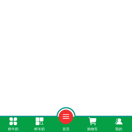
一、对比常见奶制品，羊奶热量处于中等水
鲜牛奶
鲜羊奶
首页
购物车
我的