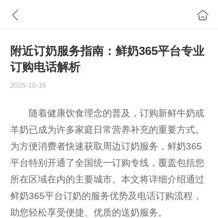
附近订奶服务指南：鲜奶365平台专业
订购电话解析
2025-10-16
随着健康饮食理念的普及，订购新鲜牛奶或
羊奶已成为许多家庭日常营养补充的重要方式。
为方便消费者快速获取周边订奶服务，鲜奶365
平台特别开通了全国统一订购专线，覆盖包括您
所在区域在内的主要城市。本文将详细介绍通过
鲜奶365平台订奶的服务优势及电话订购流程，
助您轻松享受便捷、优质的送奶服务。