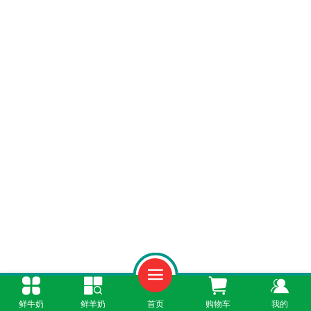
一、线上订购优势：便捷性与品质保障的双
鲜牛奶
鲜羊奶
首页
购物车
我的