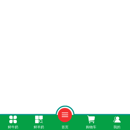
一、吃对“长高食物”，钙与蛋白质是核心
鲜牛奶
鲜羊奶
首页
购物车
我的