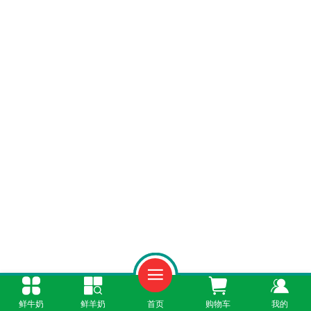
一、配料表“干净”是基础：只有生牛乳，拒绝
鲜牛奶
鲜羊奶
首页
购物车
我的