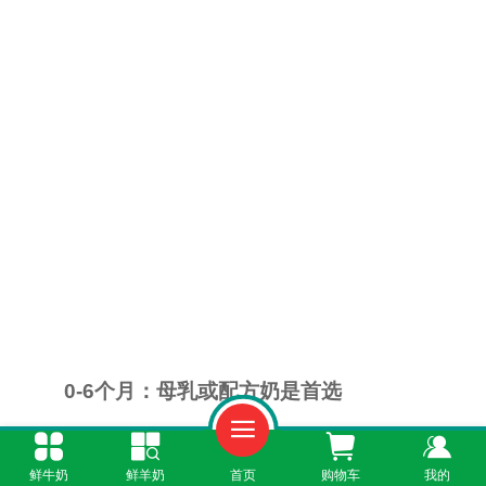
0-6个月：母乳或配方奶是首选
0-6个月的宝宝肠胃功能尚未发育完善，消
鲜牛奶
鲜羊奶
首页
购物车
我的