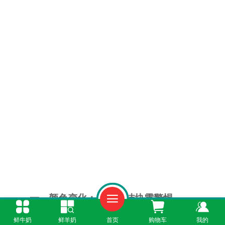
一、颜色变化：暗黄或结块需警惕
鲜牛奶
鲜羊奶
首页
购物车
我的