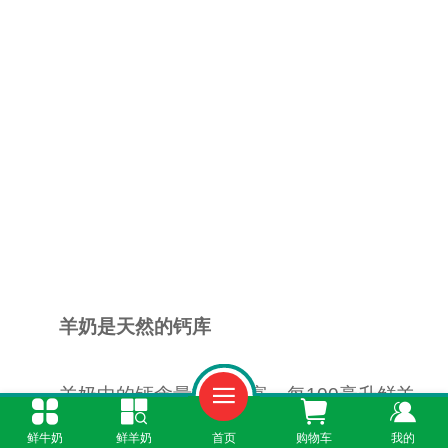
羊奶是天然的钙库
羊奶中的钙含量非常丰富，每100毫升鲜羊
奶约含钙130毫克，与牛奶含量相当。每天一杯
鲜牛奶
鲜羊奶
首页
购物车
我的