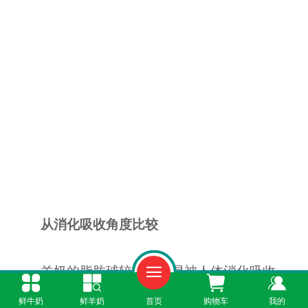
从消化吸收角度比较
羊奶的脂肪球较小，更易被人体消化吸收。
羊奶中的蛋白质形成的凝乳较软，在胃中停留时
鲜牛奶
鲜羊奶
首页
购物车
我的