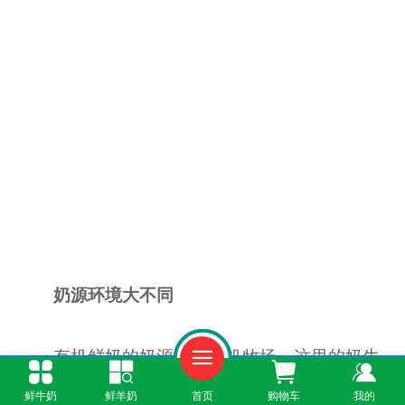
奶源环境大不同
有机鲜奶的奶源来自有机牧场，这里的奶牛
享受着天然草料，生长环境纯净无污染。牧草不
鲜牛奶
鲜羊奶
首页
购物车
我的