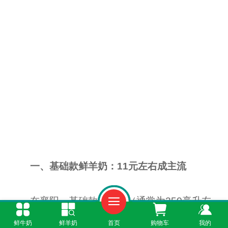
一、基础款鲜羊奶：11元左右成主流
在襄阳，基础款鲜羊奶（通常为250毫升左
右）的价格多集中在11元左右。这一价位的产品
鲜牛奶
鲜羊奶
首页
购物车
我的