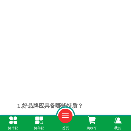
1.好品牌应具备哪些特质？
一个值得长期信赖的乳品品牌，通常会具备
鲜牛奶
鲜羊奶
首页
购物车
我的