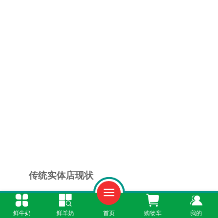
传统实体店现状
目前，在杭州的大型商超、高端便利店或部
鲜牛奶
鲜羊奶
首页
购物车
我的