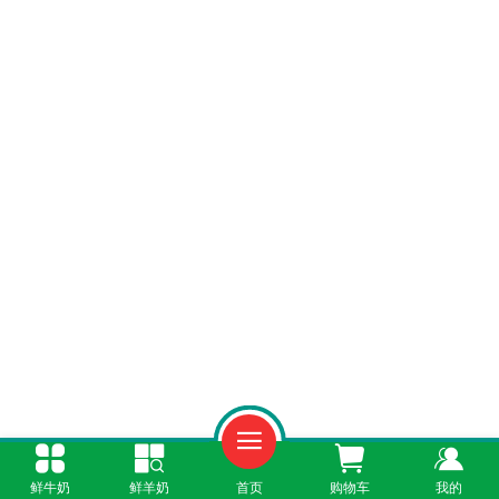
鲜牛奶
鲜羊奶
首页
购物车
我的