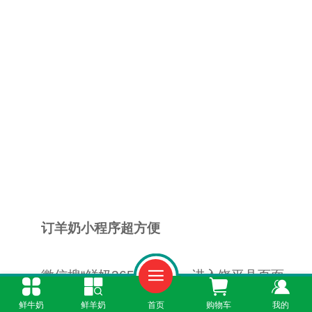
订羊奶小程序超方便
微信搜“鲜奶365”小程序，进入饶平县页面，
就能看到所有可订的羊奶产品：有纯鲜羊奶、酸
鲜牛奶
鲜羊奶
首页
购物车
我的