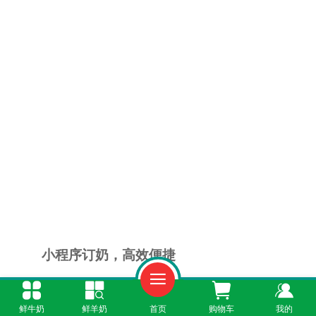
小程序订奶，高效便捷
对于分秒必争的天河人来说，“订羊奶小程
鲜牛奶
鲜羊奶
首页
购物车
我的