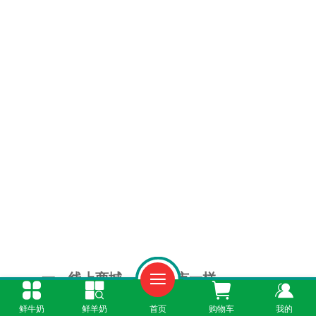
一、线上商城，像逛超市一样
鲜牛奶
鲜羊奶
首页
购物车
我的