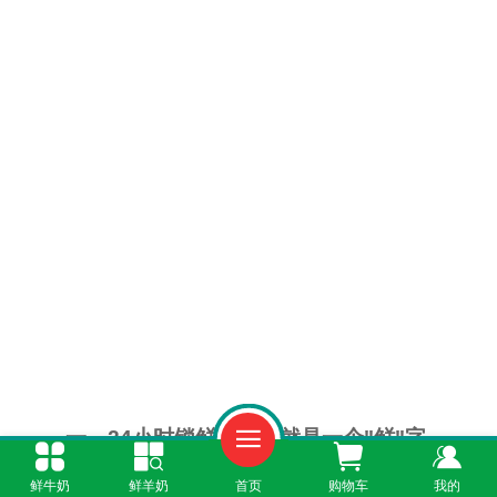
一、24小时锁鲜，喝的就是一个"鲜"字
鲜牛奶
鲜羊奶
首页
购物车
我的