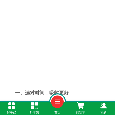
一、选对时间，吸收更好
早上起床后和晚上睡前一小时，是给孩子喝
鲜牛奶
鲜羊奶
首页
购物车
我的