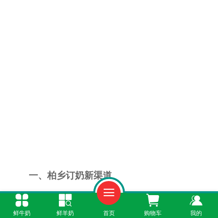
一、柏乡订奶新渠道
不要再去四处打听“在哪订羊奶”了，现在最
鲜牛奶
鲜羊奶
首页
购物车
我的