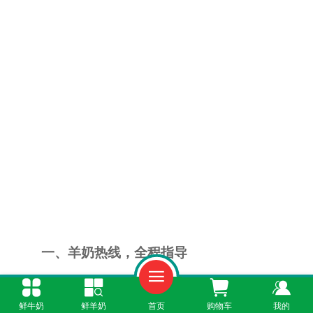
一、羊奶热线，全程指导
如果您对订奶流程不熟悉，请拨打羊奶热
鲜牛奶
鲜羊奶
首页
购物车
我的