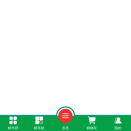
一、线上订购更省心
鲜牛奶
鲜羊奶
首页
购物车
我的