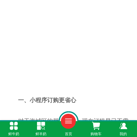
一、小程序订购更省心
对于海城区的朋友来说，现在订奶早已不需
要跑腿了。通过“鲜奶365”小程序，足不出户就能
鲜牛奶
鲜羊奶
首页
购物车
我的