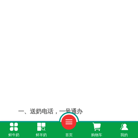
一、送奶电话，一号通办
如果您还在满大街找奶店，不如直接拨打
鲜牛奶
鲜羊奶
首页
购物车
我的