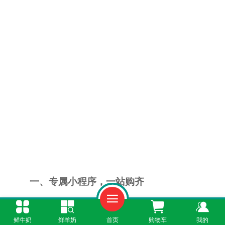
一、专属小程序，一站购齐
“鲜奶365”小程序是光泽县居民订奶的首选平
鲜牛奶
鲜羊奶
首页
购物车
我的