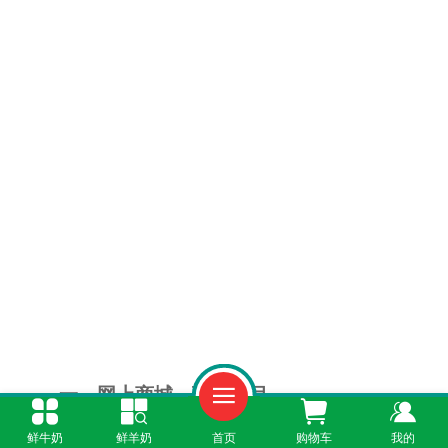
一、网上商城，琳琅满目
鲜牛奶
鲜羊奶
首页
购物车
我的