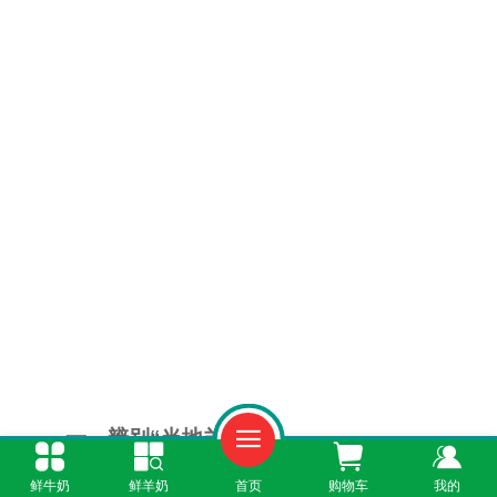
一、辨别“当地羊奶”
鲜牛奶
鲜羊奶
首页
购物车
我的