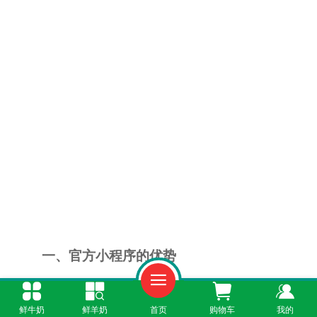
一、官方小程序的优势
市面上有很多私人卖羊奶的，但质量参差不
鲜牛奶
鲜羊奶
首页
购物车
我的