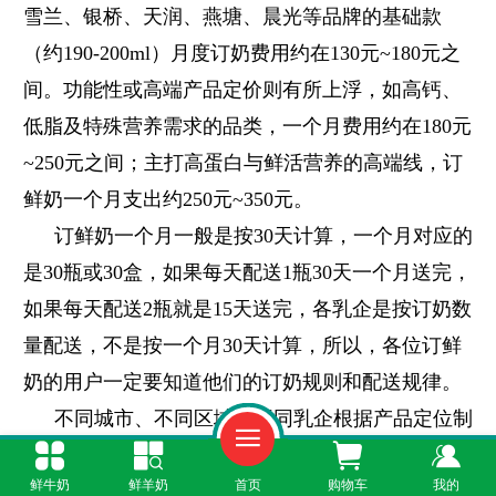
雪兰、银桥、天润、燕塘、晨光等品牌的基础款
（约190-200ml）月度订奶费用约在130元~180元之
间。功能性或高端产品定价则有所上浮，如高钙、
低脂及特殊营养需求的品类，一个月费用约在180元
~250元之间；主打高蛋白与鲜活营养的高端线，订
鲜奶一个月支出约250元~350元。
订鲜奶一个月一般是按30天计算，一个月对应的
是30瓶或30盒，如果每天配送1瓶30天一个月送完，
如果每天配送2瓶就是15天送完，各乳企是按订奶数
量配送，不是按一个月30天计算，所以，各位订鲜
奶的用户一定要知道他们的订奶规则和配送规律。
不同城市、不同区域、不同乳企根据产品定位制
定了一个月多少钱，同品类的一个月价格一般差异
鲜牛奶
鲜羊奶
首页
购物车
我的
化不大，但区域不同同一品牌同一品类均存在价格