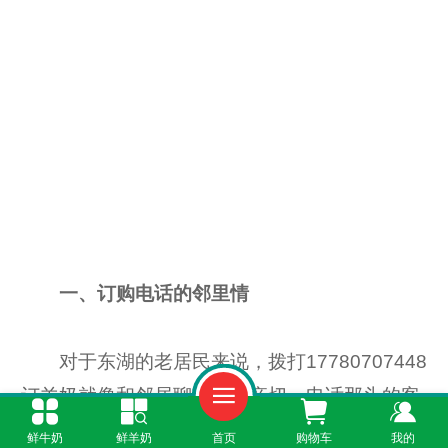
一、订购电话的邻里情
对于东湖的老居民来说，拨打17780707448
订羊奶就像和邻居聊天一样亲切。电话那头的客
服不仅业务熟练，还能聊上几句家常。您可以指
鲜牛奶
鲜羊奶
首页
购物车
我的