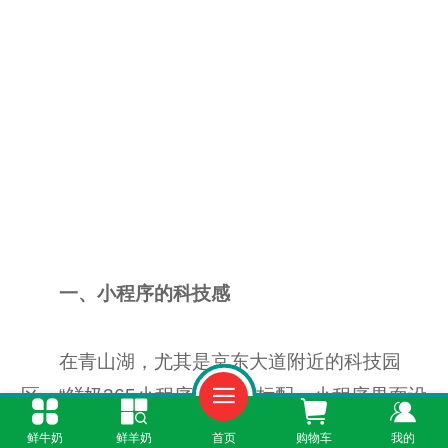
一、小程序的科技感
在青山湖，尤其是京东大道附近的科技园
区，“鲜奶365小程序”是订奶标配。小程序界面设
计时尚，操作如丝般顺滑。它还支持“家庭共
鲜牛奶
鲜羊奶
首页
购物车
我的