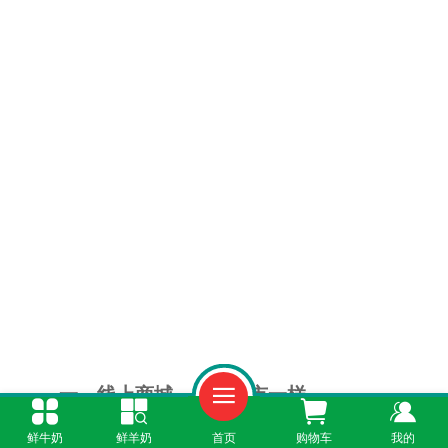
一、线上商城，像逛超市一样
鲜牛奶
鲜羊奶
首页
购物车
我的