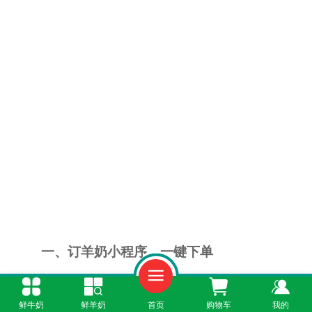
一、订羊奶小程序，一键下单
“鲜奶365”小程序就是您的线上订羊奶商城。
鲜牛奶
鲜羊奶
首页
购物车
我的